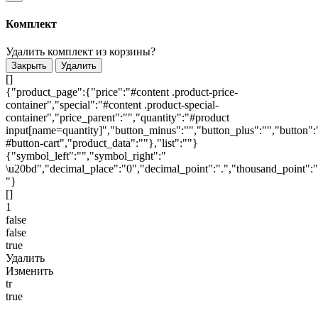
Комплект
Удалить комплект из корзины?
Закрыть
Удалить
[]
{"product_page":{"price":"#content .product-price-
container","special":"#content .product-special-
container","price_parent":"","quantity":"#product
input[name=quantity]","button_minus":"","button_plus":"","button":
#button-cart","product_data":""},"list":""}
{"symbol_left":"","symbol_right":"
\u20bd","decimal_place":"0","decimal_point":".","thousand_point":"
"}
[]
1
false
false
true
Удалить
Изменить
tr
true