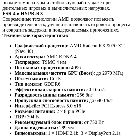
низкие температуры и стабильную работу даже при
длительных игровых и вычислительных нагрузках.
FSR 4 и HYPR-RX
Современные технологии AMD позволяют повысить
производительность, улучшить плавность игрового процесса
и сократить задержки в поддерживаемых приложениях.
Технические характеристики:
Графический процессор:
AMD Radeon RX 9070 XT
(Navi 48)
Архитектура:
AMD RDNA 4
Техпроцесс:
TSMC 4 нм
Потоковых процессоров:
4096
Максимальная частота GPU (Boost):
до 2970 МГц
Объём памяти:
16 ГБ
Тип памяти:
GDDR6
Эффективная скорость памяти:
20 Гбит/с
Разрядность шины памяти:
256 бит
Пропускная способность памяти:
до 640 ГБ/с
Интерфейс:
PCI Express 5.0 x16
Разъёмы питания:
2 × 8-pin PCIe
TBP:
304 Вт
Рекомендуемый блок питания:
от 750 Вт
Длина видеокарты:
289 мм
Видеовыходы:
1 × HDMI 2.1b, 3 × DisplayPort 2.1a