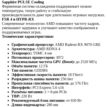
Sapphire PULSE Cooling
Фирменная система охлаждения поддерживает низкие
температуры, тихую работу и стабильную
производительность даже при длительных игровых нагрузках.
FSR 4 и HYPR-RX
Современные технологии AMD повышают частоту кадров,
уменьшают задержки и улучшают качество изображения в
поддерживаемых играх.
Технические характеристики:
Графический процессор:
AMD Radeon RX 9070 GRE
Архитектура:
AMD RDNA 4
Техпроцесс:
TSMC 4 нм
Потоковых процессоров:
3072
Максимальная частота GPU (Boost):
до 2520 МГц
Объём памяти:
12 ГБ
Тип памяти:
GDDR6
Эффективная скорость памяти:
18 Гбит/с
Разрядность шины памяти:
256 бит
Пропускная способность памяти:
до 576 ГБ/с
Интерфейс:
PCI Express 5.0 x16
Разъёмы питания:
2 × 8-pin PCIe
TBP:
220 Вт
Рекомендуемый блок питания:
от 650 Вт
Длина видеокарты:
280 мм