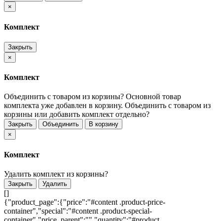
×
Комплект
Закрыть
×
Комплект
Объединить с товаром из корзины?
Основной товар
комплекта уже добавлен в корзину. Объединить с товаром из
корзины или добавить комплект отдельно?
Закрыть
Объединить
В корзину
×
Комплект
Удалить комплект из корзины?
Закрыть
Удалить
[]
{"product_page":{"price":"#content .product-price-
container","special":"#content .product-special-
container","price_parent":"","quantity":"#product