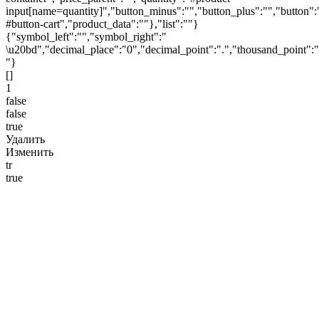
input[name=quantity]","button_minus":"","button_plus":"","button":
#button-cart","product_data":""},"list":""}
{"symbol_left":"","symbol_right":"
\u20bd","decimal_place":"0","decimal_point":".","thousand_point":"
"}
[]
1
false
false
true
Удалить
Изменить
tr
true