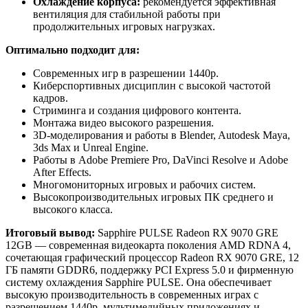
Охлаждение корпуса:
рекомендуется эффективная
вентиляция для стабильной работы при
продолжительных игровых нагрузках.
Оптимально подходит для:
Современных игр в разрешении 1440p.
Киберспортивных дисциплин с высокой частотой
кадров.
Стриминга и создания цифрового контента.
Монтажа видео высокого разрешения.
3D-моделирования и работы в Blender, Autodesk Maya,
3ds Max и Unreal Engine.
Работы в Adobe Premiere Pro, DaVinci Resolve и Adobe
After Effects.
Многомониторных игровых и рабочих систем.
Высокопроизводительных игровых ПК среднего и
высокого класса.
Итоговый вывод:
Sapphire PULSE Radeon RX 9070 GRE
12GB — современная видеокарта поколения AMD RDNA 4,
сочетающая графический процессор Radeon RX 9070 GRE, 12
ГБ памяти GDDR6, поддержку PCI Express 5.0 и фирменную
систему охлаждения Sapphire PULSE. Она обеспечивает
высокую производительность в современных играх с
разрешением 1440p, мультимедийных приложениях и