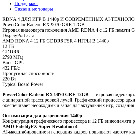
Поддержка
Связанные товары
RDNA 4 ДЛЯ ИГР В 1440p И СОВРЕМЕННЫХ AI-ТЕХНОЛ
PowerColor Radeon RX 9070 GRE 12GB
Игровая видеокарта поколения AMD RDNA 4 с 12 ГБ памяти GD
DisplayPort 2.1a.
AMD RDNA 4
12 ГБ GDDR6
FSR 4
ИГРЫ В 1440p
12 ГБ
GDDR6
2790 МГц
Boost GPU
432 ГБ/с
Пропускная способность
220 Вт
Typical Board Power
PowerColor Radeon RX 9070 GRE 12GB
— игровая видеокарта
с аппаратной трассировкой лучей. Графический процессор ар
обеспечивает необходимый запас для актуальных игр, создания
Оптимизация для разрешения 1440p
Конфигурация графического процессора и 12 ГБ видеопамяти 
AMD FidelityFX Super Resolution 4
AI-масштабирование и генерация кадров повышают частоту ка