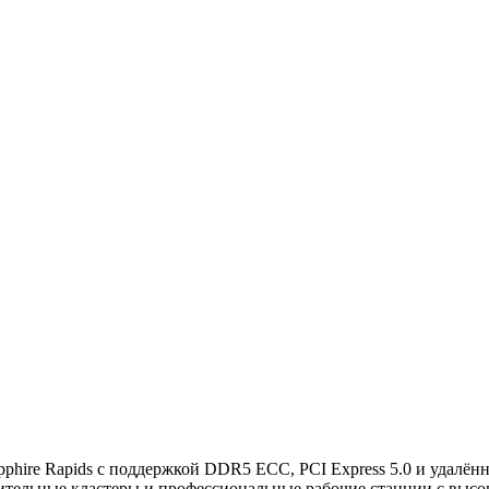
apphire Rapids с поддержкой DDR5 ECC, PCI Express 5.0 и удалё
ительные кластеры и профессиональные рабочие станции с высо