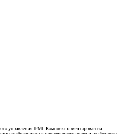
нного управления IPMI. Комплект ориентирован на
кими требованиями к производительности и надёжности.