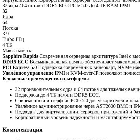
32 ядра / 64 потока
DDR5 ECC
PCIe 5.0
До 4 ТБ RAM
IPMI
32
Ядра
64
Потока
3.9
Turbo ГГц
4 ТБ
Макс. память
Sapphire Rapids
Современная серверная архитектура Intel с в
DDR5 ECC
Восьмиканальная память обеспечивает максимальн
PCI Express 5.0
Поддержка современных видеокарт, NVMe-нако
Удалённое управление
IPMI и KVM-over-IP позволяют полность
Ключевые преимущества платформы
32 производительных ядра и 64 потока для тяжёлых вычи
Поддержка до 4 ТБ памяти DDR5 ECC.
Современный интерфейс PCIe 5.0 для ускорителей и нако
Удалённое администрирование через AST2600 BMC и IP
Подходит для виртуализации, серверов приложений и баз
Корпоративный уровень надёжности и масштабируемост
Комплектация