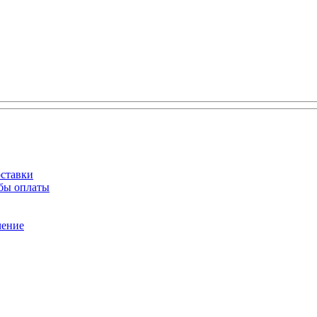
оставки
обы оплаты
чение