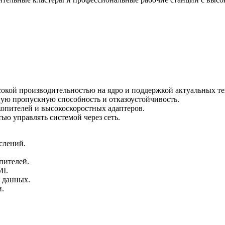
ысокой производительностью на ядро и поддержкой актуальных т
ую пропускную способность и отказоустойчивость.
пителей и высокоскоростных адаптеров.
ю управлять системой через сеть.
слений.
пителей.
MI.
 данных.
и.