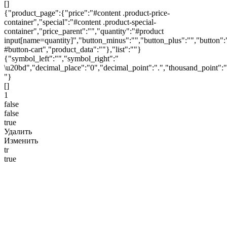
[]
{"product_page":{"price":"#content .product-price-
container","special":"#content .product-special-
container","price_parent":"","quantity":"#product
input[name=quantity]","button_minus":"","button_plus":"","button":
#button-cart","product_data":""},"list":""}
{"symbol_left":"","symbol_right":"
\u20bd","decimal_place":"0","decimal_point":".","thousand_point":"
"}
[]
1
false
false
true
Удалить
Изменить
tr
true