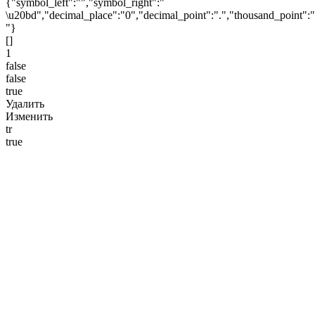
{"symbol_left":"","symbol_right":"
\u20bd","decimal_place":"0","decimal_point":".","thousand_point":"
"}
[]
1
false
false
true
Удалить
Изменить
tr
true