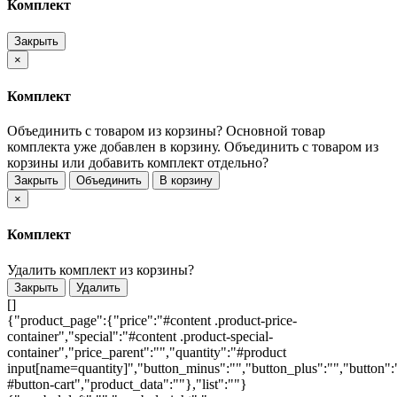
Комплект
Закрыть
×
Комплект
Объединить с товаром из корзины?
Основной товар
комплекта уже добавлен в корзину. Объединить с товаром из
корзины или добавить комплект отдельно?
Закрыть
Объединить
В корзину
×
Комплект
Удалить комплект из корзины?
Закрыть
Удалить
[]
{"product_page":{"price":"#content .product-price-
container","special":"#content .product-special-
container","price_parent":"","quantity":"#product
input[name=quantity]","button_minus":"","button_plus":"","button":
#button-cart","product_data":""},"list":""}