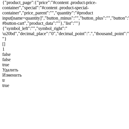
{"product_page":{"price":"#content .product-price-
container","special":"#content .product-special-
container","price_parent":"","quantity":"#product
input[name=quantity]","button_minus":"","button_plus":"","button":
#button-cart","product_data":""},"list":""}
{"symbol_left":"","symbol_right":"
\u20bd","decimal_place":"0","decimal_point":".","thousand_point":"
"}
[]
1
false
false
true
Удалить
Изменить
tr
true