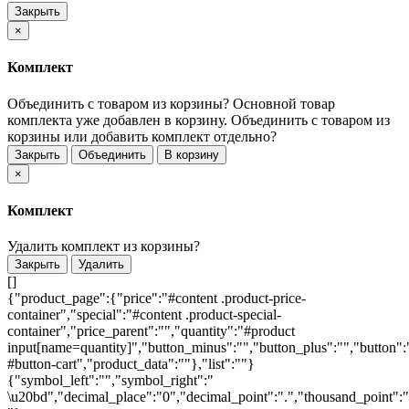
Закрыть
×
Комплект
Объединить с товаром из корзины?
Основной товар
комплекта уже добавлен в корзину. Объединить с товаром из
корзины или добавить комплект отдельно?
Закрыть
Объединить
В корзину
×
Комплект
Удалить комплект из корзины?
Закрыть
Удалить
[]
{"product_page":{"price":"#content .product-price-
container","special":"#content .product-special-
container","price_parent":"","quantity":"#product
input[name=quantity]","button_minus":"","button_plus":"","button":
#button-cart","product_data":""},"list":""}
{"symbol_left":"","symbol_right":"
\u20bd","decimal_place":"0","decimal_point":".","thousand_point":"