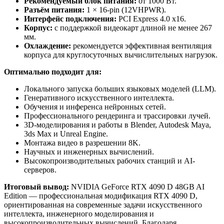
Рекомендуемый блок питания:
от 1000 Вт.
Разъём питания:
1 × 16-pin (12VHPWR).
Интерфейс подключения:
PCI Express 4.0 x16.
Корпус:
с поддержкой видеокарт длиной не менее 267
мм.
Охлаждение:
рекомендуется эффективная вентиляция
корпуса для круглосуточных вычислительных нагрузок.
Оптимально подходит для:
Локального запуска больших языковых моделей (LLM).
Генеративного искусственного интеллекта.
Обучения и инференса нейронных сетей.
Профессионального рендеринга и трассировки лучей.
3D-моделирования и работы в Blender, Autodesk Maya,
3ds Max и Unreal Engine.
Монтажа видео в разрешении 8K.
Научных и инженерных вычислений.
Высокопроизводительных рабочих станций и AI-
серверов.
Итоговый вывод:
NVIDIA GeForce RTX 4090 D 48GB AI
Edition — профессиональная модификация RTX 4090 D,
ориентированная на современные задачи искусственного
интеллекта, инженерного моделирования и
высокопроизводительных вычислений. Благодаря