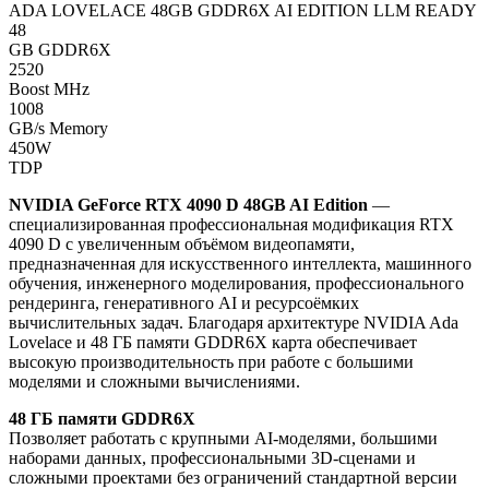
ADA LOVELACE
48GB GDDR6X
AI EDITION
LLM READY
48
GB GDDR6X
2520
Boost MHz
1008
GB/s Memory
450W
TDP
NVIDIA GeForce RTX 4090 D 48GB AI Edition
—
специализированная профессиональная модификация RTX
4090 D с увеличенным объёмом видеопамяти,
предназначенная для искусственного интеллекта, машинного
обучения, инженерного моделирования, профессионального
рендеринга, генеративного AI и ресурсоёмких
вычислительных задач. Благодаря архитектуре NVIDIA Ada
Lovelace и 48 ГБ памяти GDDR6X карта обеспечивает
высокую производительность при работе с большими
моделями и сложными вычислениями.
48 ГБ памяти GDDR6X
Позволяет работать с крупными AI-моделями, большими
наборами данных, профессиональными 3D-сценами и
сложными проектами без ограничений стандартной версии