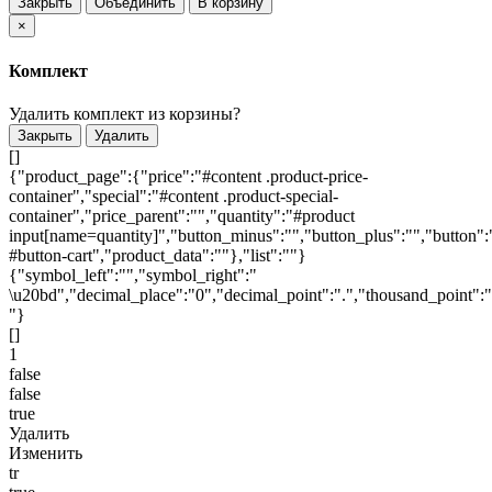
Закрыть
Объединить
В корзину
×
Комплект
Удалить комплект из корзины?
Закрыть
Удалить
[]
{"product_page":{"price":"#content .product-price-
container","special":"#content .product-special-
container","price_parent":"","quantity":"#product
input[name=quantity]","button_minus":"","button_plus":"","button":
#button-cart","product_data":""},"list":""}
{"symbol_left":"","symbol_right":"
\u20bd","decimal_place":"0","decimal_point":".","thousand_point":"
"}
[]
1
false
false
true
Удалить
Изменить
tr