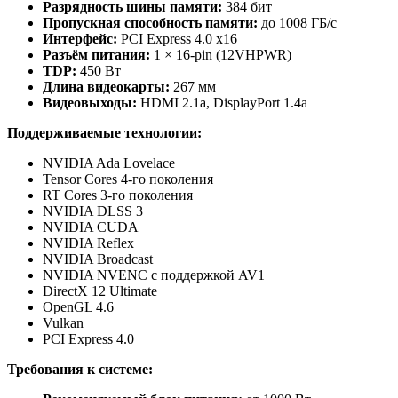
Разрядность шины памяти:
384 бит
Пропускная способность памяти:
до 1008 ГБ/с
Интерфейс:
PCI Express 4.0 x16
Разъём питания:
1 × 16-pin (12VHPWR)
TDP:
450 Вт
Длина видеокарты:
267 мм
Видеовыходы:
HDMI 2.1a, DisplayPort 1.4a
Поддерживаемые технологии:
NVIDIA Ada Lovelace
Tensor Cores 4-го поколения
RT Cores 3-го поколения
NVIDIA DLSS 3
NVIDIA CUDA
NVIDIA Reflex
NVIDIA Broadcast
NVIDIA NVENC с поддержкой AV1
DirectX 12 Ultimate
OpenGL 4.6
Vulkan
PCI Express 4.0
Требования к системе: