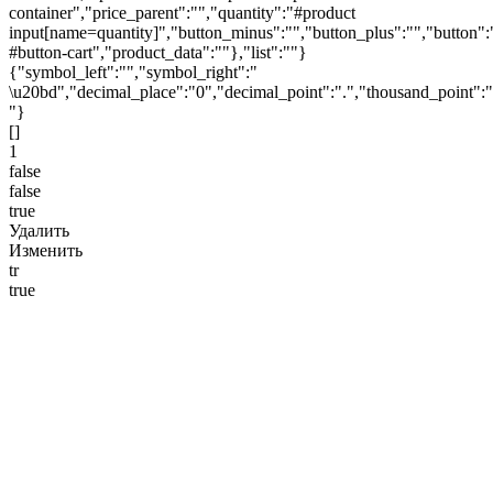
container","price_parent":"","quantity":"#product
input[name=quantity]","button_minus":"","button_plus":"","button":
#button-cart","product_data":""},"list":""}
{"symbol_left":"","symbol_right":"
\u20bd","decimal_place":"0","decimal_point":".","thousand_point":"
"}
[]
1
false
false
true
Удалить
Изменить
tr
true