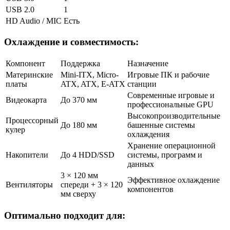
USB 2.0
1
HD Audio / MIC
Есть
Охлаждение и совместимость:
Компонент
Поддержка
Назначение
Материнские
Mini-ITX, Micro-
Игровые ПК и рабочие
платы
ATX, ATX, E-ATX
станции
Современные игровые и
Видеокарта
До 370 мм
профессиональные GPU
Высокопроизводительные
Процессорный
До 180 мм
башенные системы
кулер
охлаждения
Хранение операционной
Накопители
До 4 HDD/SSD
системы, программ и
данных
3 × 120 мм
Эффективное охлаждение
Вентиляторы
спереди + 3 × 120
компонентов
мм сверху
Оптимально подходит для: