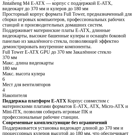
Jintaiheng M4 E-ATX — корпус с поддержкой E-ATX,
видеокарт до 370 мм и кулеров до 180 мм
Просторный корпус формата Full Tower, предназначенный для
сборки игровых компьютеров, профессиональных рабочих
станций и производительных домашних систем.
Поддерживает материнские платы E-ATX, длинные
видеокарты, высокие башенные кулеры и оснащён боковой
панелью из закалённого стекла, позволяющей эффектно
демонстрировать внутренние компоненты.
Full Tower
E-ATX
GPU до 370 мм
Закалённое стекло
370 мм
Макс. длина видеокарты
180 мм
Макс. высота кулера
6
Мест для вентиляторов
4
Накопителя
Поддержка платформ E-ATX
Корпус совместим с
материнскими платами форматов E-ATX, ATX, Micro-ATX и
Mini-ITX, позволяя собирать игровые ПК и
профессиональные рабочие станции.
Современные комплектующие без ограничений
Поддерживается установка видеокарт длиной до 370 мм и
процессорных кулеров высотой до 180 мм, что обеспечивает