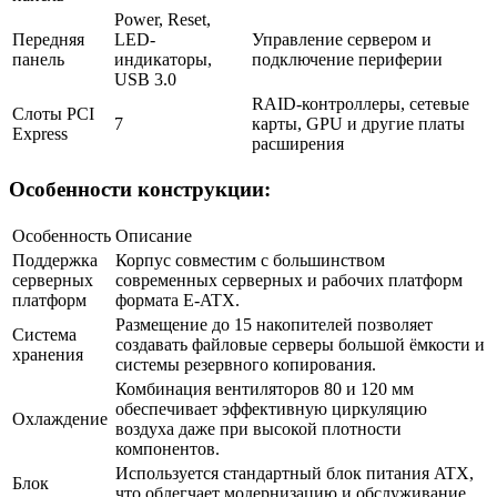
Power, Reset,
Передняя
LED-
Управление сервером и
панель
индикаторы,
подключение периферии
USB 3.0
RAID-контроллеры, сетевые
Слоты PCI
7
карты, GPU и другие платы
Express
расширения
Особенности конструкции:
Особенность
Описание
Поддержка
Корпус совместим с большинством
серверных
современных серверных и рабочих платформ
платформ
формата E-ATX.
Размещение до 15 накопителей позволяет
Система
создавать файловые серверы большой ёмкости и
хранения
системы резервного копирования.
Комбинация вентиляторов 80 и 120 мм
обеспечивает эффективную циркуляцию
Охлаждение
воздуха даже при высокой плотности
компонентов.
Используется стандартный блок питания ATX,
Блок
что облегчает модернизацию и обслуживание