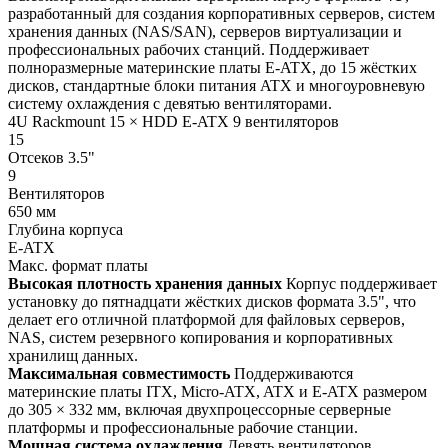
разработанный для создания корпоративных серверов, систем
хранения данных (NAS/SAN), серверов виртуализации и
профессиональных рабочих станций. Поддерживает
полноразмерные материнские платы E-ATX, до 15 жёстких
дисков, стандартные блоки питания ATX и многоуровневую
систему охлаждения с девятью вентиляторами.
4U Rackmount
15 × HDD
E-ATX
9 вентиляторов
15
Отсеков 3.5"
9
Вентиляторов
650 мм
Глубина корпуса
E-ATX
Макс. формат платы
Высокая плотность хранения данных
Корпус поддерживает
установку до пятнадцати жёстких дисков формата 3.5", что
делает его отличной платформой для файловых серверов,
NAS, систем резервного копирования и корпоративных
хранилищ данных.
Максимальная совместимость
Поддерживаются
материнские платы ITX, Micro-ATX, ATX и E-ATX размером
до 305 × 332 мм, включая двухпроцессорные серверные
платформы и профессиональные рабочие станции.
Мощная система охлаждения
Девять вентиляторов