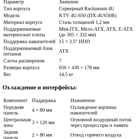
Параметр
Значение
Тип корпуса
Серверный Rackmount 4U
Модель
KTV 4U-650 (DX-4U650B)
Материал корпуса
Сталь толщиной 1,2 мм
Поддерживаемые
Mini-ITX, Micro-ATX, ATX, E-ATX
материнские платы
(до 305 × 332 мм)
Поддержка накопителей
15 × 3.5" HDD
Поддерживаемый блок
ATX
питания
Слоты расширения
7
Размеры корпуса
650 × 430 × 178 мм
Вес
14,5 кг
Охлаждение и интерфейсы:
Компонент
Поддержка
Назначение
Передняя
Охлаждение корзины
4 × 80 мм
панель
накопителей
Центральная
Основной воздушный поток
3 × 120 мм
зона
через процессоры и память
Задняя
2 × 80 мм
Отвод горячего воздуха
панель