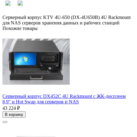
Серверный
корпус
KTV
4U-650
(DX-4U650B)
4U
Rackmount
для
NAS
серверов
хранения
данных
и
рабочих
станций
Похожие товары
Серверный корпус DX452C 4U Rackmount с ЖК-дисплеем
8,9" и Hot Swap для серверов и NAS
43 224 ₽
В корзину