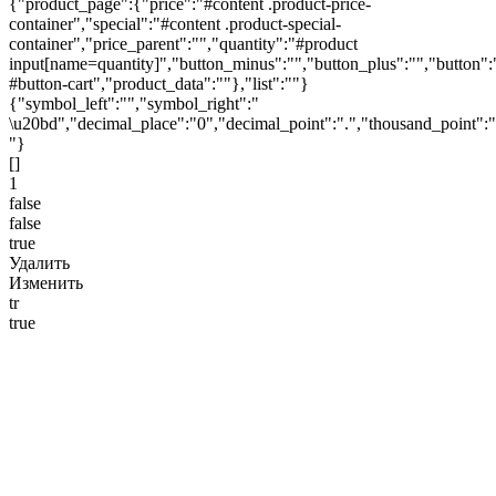
{"product_page":{"price":"#content .product-price-
container","special":"#content .product-special-
container","price_parent":"","quantity":"#product
input[name=quantity]","button_minus":"","button_plus":"","button":
#button-cart","product_data":""},"list":""}
{"symbol_left":"","symbol_right":"
\u20bd","decimal_place":"0","decimal_point":".","thousand_point":"
"}
[]
1
false
false
true
Удалить
Изменить
tr
true