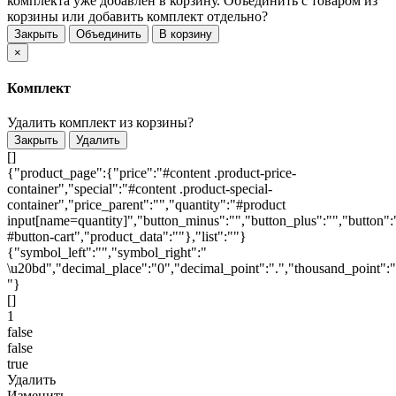
комплекта уже добавлен в корзину. Объединить с товаром из
корзины или добавить комплект отдельно?
Закрыть
Объединить
В корзину
×
Комплект
Удалить комплект из корзины?
Закрыть
Удалить
[]
{"product_page":{"price":"#content .product-price-
container","special":"#content .product-special-
container","price_parent":"","quantity":"#product
input[name=quantity]","button_minus":"","button_plus":"","button":
#button-cart","product_data":""},"list":""}
{"symbol_left":"","symbol_right":"
\u20bd","decimal_place":"0","decimal_point":".","thousand_point":"
"}
[]
1
false
false
true
Удалить
Изменить