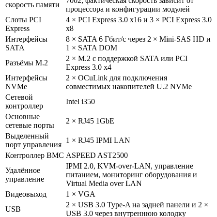
7002; фактическая скорость зависит от
скорость памяти
процессора и конфигурации модулей
Слоты PCI
4 × PCI Express 3.0 x16 и 3 × PCI Express 3.0
Express
x8
Интерфейсы
8 × SATA 6 Гбит/с через 2 × Mini-SAS HD и
SATA
1 × SATA DOM
2 × M.2 с поддержкой SATA или PCI
Разъёмы M.2
Express 3.0 x4
Интерфейсы
2 × OCuLink для подключения
NVMe
совместимых накопителей U.2 NVMe
Сетевой
Intel i350
контроллер
Основные
2 × RJ45 1GbE
сетевые порты
Выделенный
1 × RJ45 IPMI LAN
порт управления
Контроллер BMC
ASPEED AST2500
IPMI 2.0, KVM-over-LAN, управление
Удалённое
питанием, мониторинг оборудования и
управление
Virtual Media over LAN
Видеовыход
1 × VGA
2 × USB 3.0 Type-A на задней панели и 2 ×
USB
USB 3.0 через внутреннюю колодку