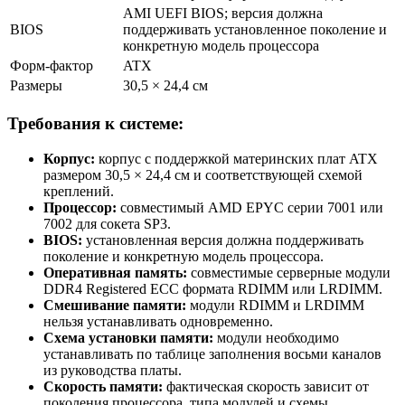
AMI UEFI BIOS; версия должна
BIOS
поддерживать установленное поколение и
конкретную модель процессора
Форм-фактор
ATX
Размеры
30,5 × 24,4 см
Требования к системе:
Корпус:
корпус с поддержкой материнских плат ATX
размером 30,5 × 24,4 см и соответствующей схемой
креплений.
Процессор:
совместимый AMD EPYC серии 7001 или
7002 для сокета SP3.
BIOS:
установленная версия должна поддерживать
поколение и конкретную модель процессора.
Оперативная память:
совместимые серверные модули
DDR4 Registered ECC формата RDIMM или LRDIMM.
Смешивание памяти:
модули RDIMM и LRDIMM
нельзя устанавливать одновременно.
Схема установки памяти:
модули необходимо
устанавливать по таблице заполнения восьми каналов
из руководства платы.
Скорость памяти:
фактическая скорость зависит от
поколения процессора, типа модулей и схемы