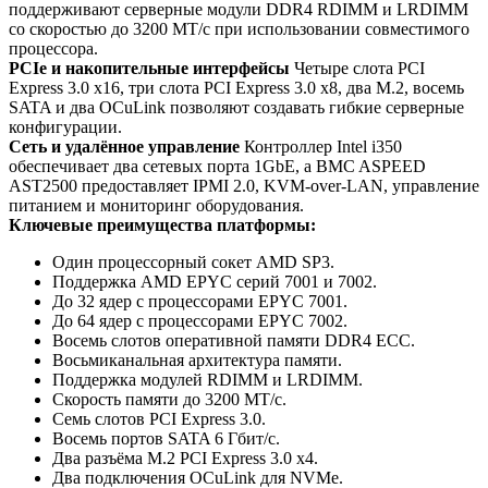
поддерживают серверные модули DDR4 RDIMM и LRDIMM
со скоростью до 3200 МТ/с при использовании совместимого
процессора.
PCIe и накопительные интерфейсы
Четыре слота PCI
Express 3.0 x16, три слота PCI Express 3.0 x8, два M.2, восемь
SATA и два OCuLink позволяют создавать гибкие серверные
конфигурации.
Сеть и удалённое управление
Контроллер Intel i350
обеспечивает два сетевых порта 1GbE, а BMC ASPEED
AST2500 предоставляет IPMI 2.0, KVM-over-LAN, управление
питанием и мониторинг оборудования.
Ключевые преимущества платформы:
Один процессорный сокет AMD SP3.
Поддержка AMD EPYC серий 7001 и 7002.
До 32 ядер с процессорами EPYC 7001.
До 64 ядер с процессорами EPYC 7002.
Восемь слотов оперативной памяти DDR4 ECC.
Восьмиканальная архитектура памяти.
Поддержка модулей RDIMM и LRDIMM.
Скорость памяти до 3200 МТ/с.
Семь слотов PCI Express 3.0.
Восемь портов SATA 6 Гбит/с.
Два разъёма M.2 PCI Express 3.0 x4.
Два подключения OCuLink для NVMe.