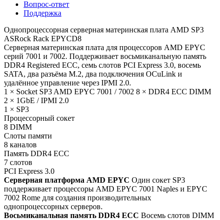
Вопрос-ответ
Поддержка
Однопроцессорная серверная материнская плата AMD SP3
ASRock Rack EPYCD8
Серверная материнская плата для процессоров AMD EPYC
серий 7001 и 7002. Поддерживает восьмиканальную память
DDR4 Registered ECC, семь слотов PCI Express 3.0, восемь
SATA, два разъёма M.2, два подключения OCuLink и
удалённое управление через IPMI 2.0.
1 × Socket SP3
AMD EPYC 7001 / 7002
8 × DDR4 ECC DIMM
2 × 1GbE / IPMI 2.0
1 × SP3
Процессорный сокет
8 DIMM
Слоты памяти
8 каналов
Память DDR4 ECC
7 слотов
PCI Express 3.0
Серверная платформа AMD EPYC
Один сокет SP3
поддерживает процессоры AMD EPYC 7001 Naples и EPYC
7002 Rome для создания производительных
однопроцессорных серверов.
Восьмиканальная память DDR4 ECC
Восемь слотов DIMM