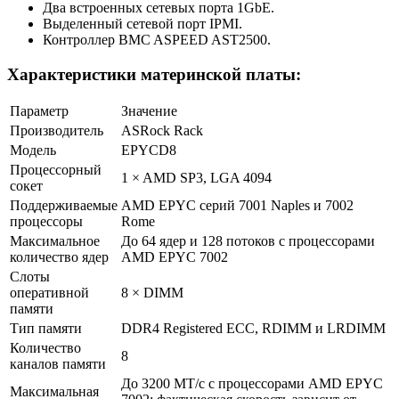
Два встроенных сетевых порта 1GbE.
Выделенный сетевой порт IPMI.
Контроллер BMC ASPEED AST2500.
Характеристики материнской платы:
Параметр
Значение
Производитель
ASRock Rack
Модель
EPYCD8
Процессорный
1 × AMD SP3, LGA 4094
сокет
Поддерживаемые
AMD EPYC серий 7001 Naples и 7002
процессоры
Rome
Максимальное
До 64 ядер и 128 потоков с процессорами
количество ядер
AMD EPYC 7002
Слоты
оперативной
8 × DIMM
памяти
Тип памяти
DDR4 Registered ECC, RDIMM и LRDIMM
Количество
8
каналов памяти
До 3200 МТ/с с процессорами AMD EPYC
Максимальная