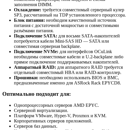
заполнения DIMM.
Охлаждение:
требуется совместимый серверный кулер
SP3, рассчитанный на TDP установленного процессора.
Блок питания:
необходим качественный источник
питания с достаточной мощностью и совместимыми
разъёмами питания.
Подключение SATA:
для восьми SATA-накопителей
потребуются кабели Mini-SAS HD — SATA или
совместимая серверная backplane.
Подключение NVMe:
для интерфейсов OCuLink
необходимы совместимые кабели и U.2-backplane либо
прямое подключение поддерживаемых накопителей.
Аппаратный RAID:
для аппаратного RAID требуется
отдельный совместимый HBA или RAID-контроллер.
Прошивки:
необходимо использовать BIOS и BMC,
предназначенные именно для ASRock Rack EPYCD8.
Оптимально подходит для:
Однопроцессорных серверов AMD EPYC.
Серверной виртуализации.
Платформ VMware, Hyper-V, Proxmox и KVM.
Корпоративных серверов приложений.
Серверов баз данных.