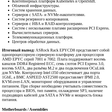
Контейнерных платформ Kubernetes и OpenShift.
Облачной инфраструктуры.
Систем хранения данных.
Серверов с SATA- и NVMe-накопителями.
Систем резервного копирования.
Серверов с HBA и RAID-контроллерами.
Систем с несколькими платами расширения PCI Express.
Вычислительных серверов.
Телекоммуникационных платформ.
Центров обработки данных.
Итоговый вывод:
ASRock Rack EPYCD8 представляет собой
однопроцессорную серверную платформу для процессоров
AMD EPYC серий 7001 и 7002. Плата поддерживает восемь
каналов DDR4 Registered ECC, семь слотов PCI Express 3.0,
восемь SATA, два разъёма M.2 и два подключения OCuLink
для NVMe. Контроллер Intel i350 обеспечивает два порта
1GbE, а BMC ASPEED AST2500 предоставляет IPMI 2.0,
KVM-over-LAN, мониторинг оборудования и управление
питанием. При сборке необходимо учитывать совместимость
процессора и BIOS, тип памяти, охлаждение SP3, наличие
подходящих кабелей для SATA и NVMe и мощность блока
питания.
Motherboards / Assemblies