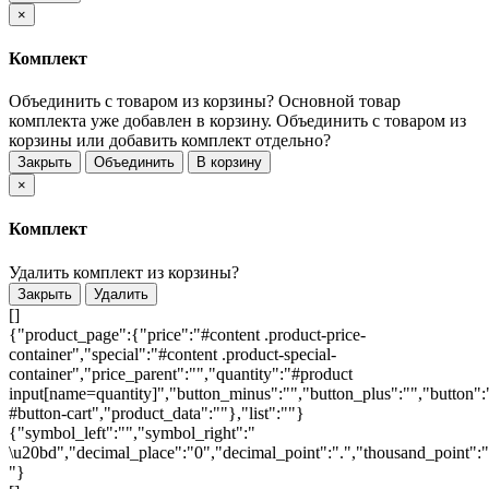
×
Комплект
Объединить с товаром из корзины?
Основной товар
комплекта уже добавлен в корзину. Объединить с товаром из
корзины или добавить комплект отдельно?
Закрыть
Объединить
В корзину
×
Комплект
Удалить комплект из корзины?
Закрыть
Удалить
[]
{"product_page":{"price":"#content .product-price-
container","special":"#content .product-special-
container","price_parent":"","quantity":"#product
input[name=quantity]","button_minus":"","button_plus":"","button":
#button-cart","product_data":""},"list":""}
{"symbol_left":"","symbol_right":"
\u20bd","decimal_place":"0","decimal_point":".","thousand_point":"
"}