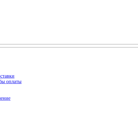
оставки
обы оплаты
чение