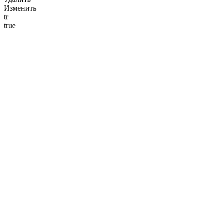
Изменить
tr
true