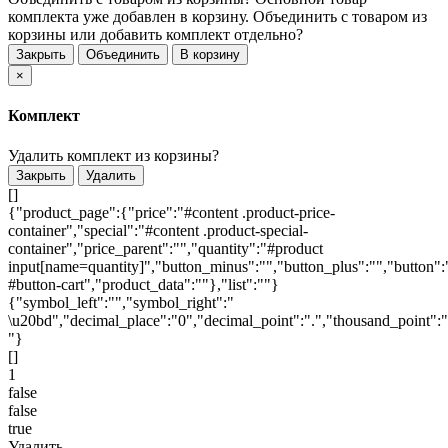
комплекта уже добавлен в корзину. Объединить с товаром из
корзины или добавить комплект отдельно?
Закрыть
Объединить
В корзину
×
Комплект
Удалить комплект из корзины?
Закрыть
Удалить
[]
{"product_page":{"price":"#content .product-price-
container","special":"#content .product-special-
container","price_parent":"","quantity":"#product
input[name=quantity]","button_minus":"","button_plus":"","button":
#button-cart","product_data":""},"list":""}
{"symbol_left":"","symbol_right":"
\u20bd","decimal_place":"0","decimal_point":".","thousand_point":"
"}
[]
1
false
false
true
Удалить