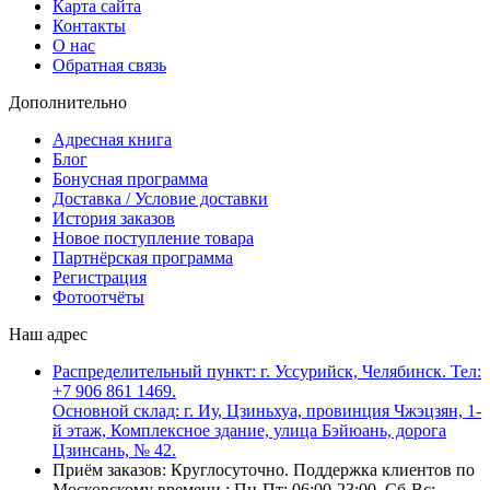
Карта сайта
Контакты
О нас
Обратная связь
Дополнительно
Адресная книга
Блог
Бонусная программа
Доставка / Условие доставки
История заказов
Новое поступление товара
Партнёрская программа
Регистрация
Фотоотчёты
Наш адрес
Распределительный пункт: г. Уссурийск, Челябинск. Тел:
+7 906 861 1469.
Основной склад: г. Иу, Цзиньхуа, провинция Чжэцзян, 1-
й этаж, Комплексное здание, улица Бэйюань, дорога
Цзинсань, № 42.
Приём заказов: Круглосуточно. Поддержка клиентов по
Московскому времени : Пн-Пт: 06:00-23:00, Сб-Вс: