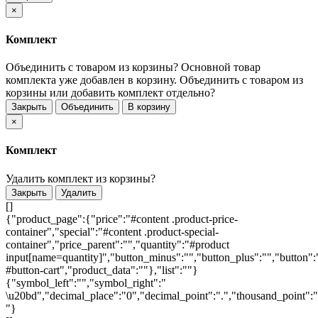
×
Комплект
Объединить с товаром из корзины?
Основной товар
комплекта уже добавлен в корзину. Объединить с товаром из
корзины или добавить комплект отдельно?
Закрыть
Объединить
В корзину
×
Комплект
Удалить комплект из корзины?
Закрыть
Удалить
[]
{"product_page":{"price":"#content .product-price-
container","special":"#content .product-special-
container","price_parent":"","quantity":"#product
input[name=quantity]","button_minus":"","button_plus":"","button":
#button-cart","product_data":""},"list":""}
{"symbol_left":"","symbol_right":"
\u20bd","decimal_place":"0","decimal_point":".","thousand_point":"
"}