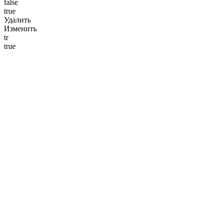
false
true
Удалить
Изменить
tr
true