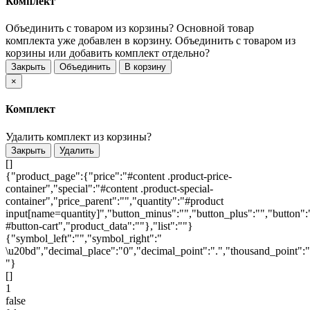
Комплект
Объединить с товаром из корзины?
Основной товар
комплекта уже добавлен в корзину. Объединить с товаром из
корзины или добавить комплект отдельно?
Закрыть
Объединить
В корзину
×
Комплект
Удалить комплект из корзины?
Закрыть
Удалить
[]
{"product_page":{"price":"#content .product-price-
container","special":"#content .product-special-
container","price_parent":"","quantity":"#product
input[name=quantity]","button_minus":"","button_plus":"","button":
#button-cart","product_data":""},"list":""}
{"symbol_left":"","symbol_right":"
\u20bd","decimal_place":"0","decimal_point":".","thousand_point":"
"}
[]
1
false