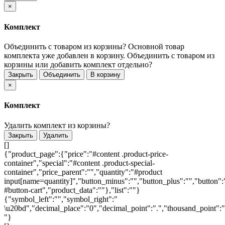
×
Комплект
Объединить с товаром из корзины?
Основной товар
комплекта уже добавлен в корзину. Объединить с товаром из
корзины или добавить комплект отдельно?
Закрыть
Объединить
В корзину
×
Комплект
Удалить комплект из корзины?
Закрыть
Удалить
[]
{"product_page":{"price":"#content .product-price-
container","special":"#content .product-special-
container","price_parent":"","quantity":"#product
input[name=quantity]","button_minus":"","button_plus":"","button":
#button-cart","product_data":""},"list":""}
{"symbol_left":"","symbol_right":"
\u20bd","decimal_place":"0","decimal_point":".","thousand_point":"
"}