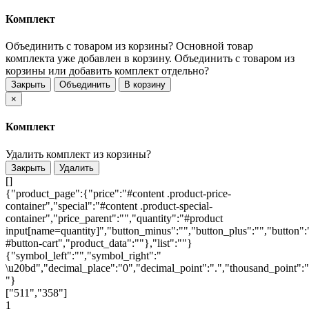
Комплект
Объединить с товаром из корзины?
Основной товар
комплекта уже добавлен в корзину. Объединить с товаром из
корзины или добавить комплект отдельно?
Закрыть
Объединить
В корзину
×
Комплект
Удалить комплект из корзины?
Закрыть
Удалить
[]
{"product_page":{"price":"#content .product-price-
container","special":"#content .product-special-
container","price_parent":"","quantity":"#product
input[name=quantity]","button_minus":"","button_plus":"","button":
#button-cart","product_data":""},"list":""}
{"symbol_left":"","symbol_right":"
\u20bd","decimal_place":"0","decimal_point":".","thousand_point":"
"}
["511","358"]
1