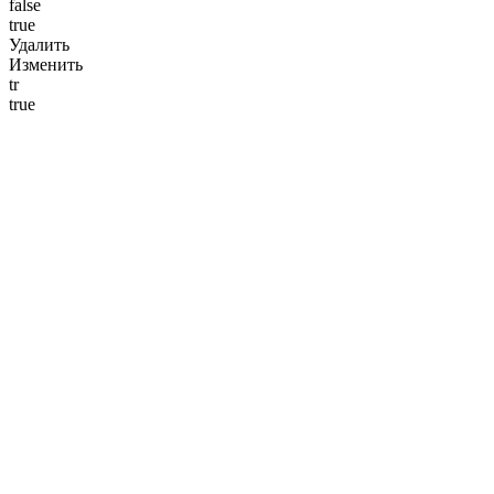
false
true
Удалить
Изменить
tr
true