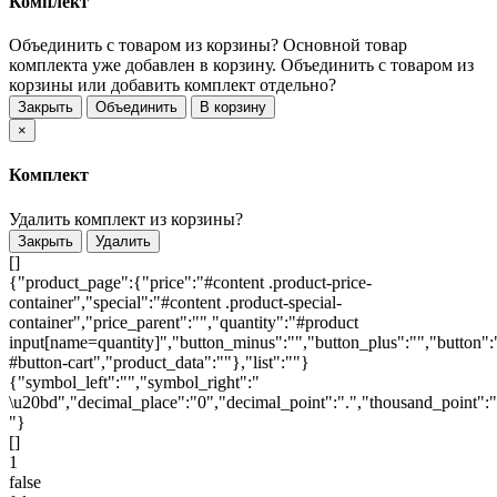
Комплект
Объединить с товаром из корзины?
Основной товар
комплекта уже добавлен в корзину. Объединить с товаром из
корзины или добавить комплект отдельно?
Закрыть
Объединить
В корзину
×
Комплект
Удалить комплект из корзины?
Закрыть
Удалить
[]
{"product_page":{"price":"#content .product-price-
container","special":"#content .product-special-
container","price_parent":"","quantity":"#product
input[name=quantity]","button_minus":"","button_plus":"","button":
#button-cart","product_data":""},"list":""}
{"symbol_left":"","symbol_right":"
\u20bd","decimal_place":"0","decimal_point":".","thousand_point":"
"}
[]
1
false