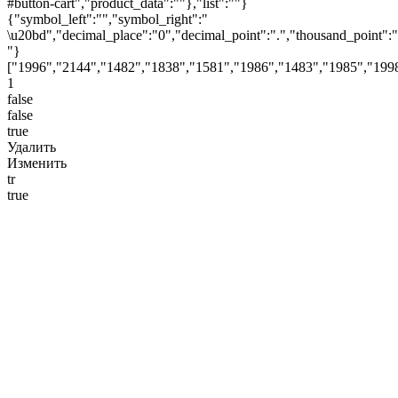
#button-cart","product_data":""},"list":""}
{"symbol_left":"","symbol_right":"
\u20bd","decimal_place":"0","decimal_point":".","thousand_point":"
"}
["1996","2144","1482","1838","1581","1986","1483","1985","199
1
false
false
true
Удалить
Изменить
tr
true