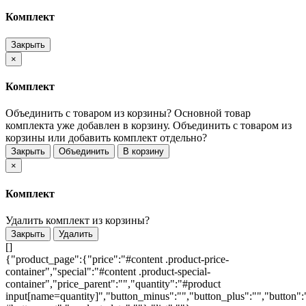
Комплект
Закрыть
×
Комплект
Объединить с товаром из корзины?
Основной товар
комплекта уже добавлен в корзину. Объединить с товаром из
корзины или добавить комплект отдельно?
Закрыть
Объединить
В корзину
×
Комплект
Удалить комплект из корзины?
Закрыть
Удалить
[]
{"product_page":{"price":"#content .product-price-
container","special":"#content .product-special-
container","price_parent":"","quantity":"#product
input[name=quantity]","button_minus":"","button_plus":"","button":