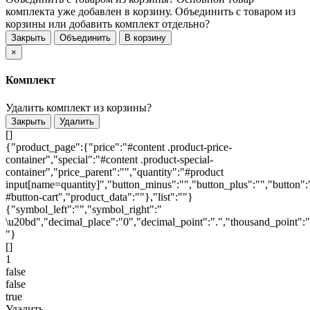
комплекта уже добавлен в корзину. Объединить с товаром из
корзины или добавить комплект отдельно?
Закрыть
Объединить
В корзину
×
Комплект
Удалить комплект из корзины?
Закрыть
Удалить
[]
{"product_page":{"price":"#content .product-price-
container","special":"#content .product-special-
container","price_parent":"","quantity":"#product
input[name=quantity]","button_minus":"","button_plus":"","button":
#button-cart","product_data":""},"list":""}
{"symbol_left":"","symbol_right":"
\u20bd","decimal_place":"0","decimal_point":".","thousand_point":"
"}
[]
1
false
false
true
Удалить