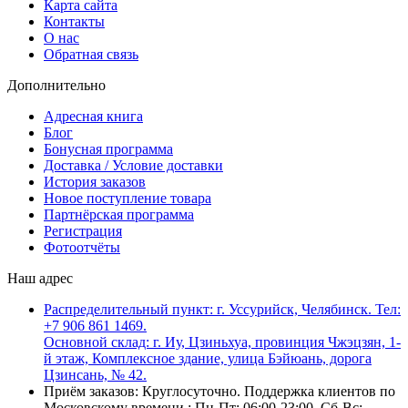
Карта сайта
Контакты
О нас
Обратная связь
Дополнительно
Адресная книга
Блог
Бонусная программа
Доставка / Условие доставки
История заказов
Новое поступление товара
Партнёрская программа
Регистрация
Фотоотчёты
Наш адрес
Распределительный пункт: г. Уссурийск, Челябинск. Тел:
+7 906 861 1469.
Основной склад: г. Иу, Цзиньхуа, провинция Чжэцзян, 1-
й этаж, Комплексное здание, улица Бэйюань, дорога
Цзинсань, № 42.
Приём заказов: Круглосуточно. Поддержка клиентов по
Московскому времени : Пн-Пт: 06:00-23:00, Сб-Вс: