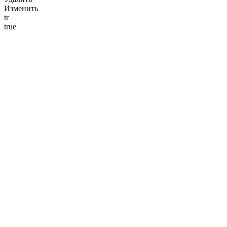
Изменить
tr
true